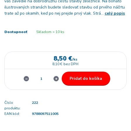
vás zavedie na dobrodružnú cestu stavby železnice. Na bohato
ilustrovaných stranách budete sledovať stavbu od prvého náčrtu
trate až po okamih, keď po nej prejde prvý vlak. Strá...
celý popis
Dostupnosť
Skladom > 10 ks
8,50 €
/
ks
8,10 €
bez DPH
Pridať do košíka
Číslo
222
produktu:
EAN kód:
9788097511005