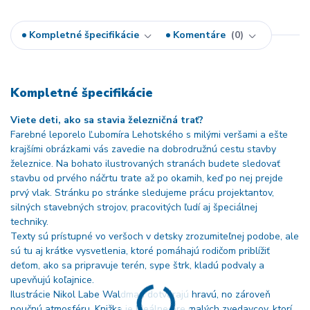
Kompletné špecifikácie
Komentáre
0
Kompletné špecifikácie
Viete deti, ako sa stavia železničná trať?
Farebné leporelo Ľubomíra Lehotského s milými veršami a ešte
krajšími obrázkami vás zavedie na dobrodružnú cestu stavby
železnice. Na bohato ilustrovaných stranách budete sledovať
stavbu od prvého náčrtu trate až po okamih, keď po nej prejde
prvý vlak. Stránku po stránke sledujeme prácu projektantov,
silných stavebných strojov, pracovitých ľudí aj špeciálnej
techniky.
Texty sú prístupné vo veršoch v detsky zrozumiteľnej podobe, ale
sú tu aj krátke vysvetlenia, ktoré pomáhajú rodičom priblížiť
deťom, ako sa pripravuje terén, sype štrk, kladú podvaly a
upevňujú koľajnice.
Ilustrácie Nikol Labe Waldman dotvárajú hravú, no zároveň
poučnú atmosféru. Knižka je Ideálne pre malých zvedavcov, ktorí