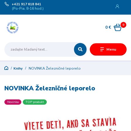
+421 917 618 841
(Po-Pia, 8-16 hod.)
0
0 €
Menu
Knihy
NOVINKA Železničné leporelo
NOVINKA Železničné leporelo
Novinka
TOP produkt