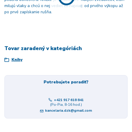
milujú vlaky a chcú o nej vedieť čo najviac: od prvého výkopu až
po prvé zapískanie rušňa.
Tovar zaradený v kategóriách
Knihy
Potrebujete poradiť?
+421 917 618 841
(Po-Pia, 8-16 hod.)
kancelaria.dzk@gmail.com